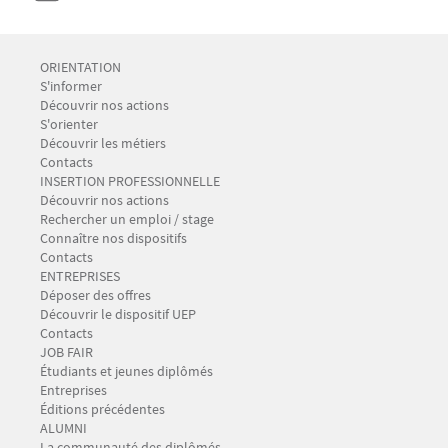
Menu Footer CIO-BAIP 1
ORIENTATION
S'informer
Découvrir nos actions
S'orienter
Découvrir les métiers
Contacts
Menu Footer CIO-BAIP 2
INSERTION PROFESSIONNELLE
Découvrir nos actions
Rechercher un emploi / stage
Connaître nos dispositifs
Contacts
Menu Footer CIO-BAIP 3
ENTREPRISES
Déposer des offres
Découvrir le dispositif UEP
Contacts
Menu Footer CIO-BAIP 4
JOB FAIR
Étudiants et jeunes diplômés
Entreprises
Éditions précédentes
Menu Footer CIO-BAIP 5
ALUMNI
La communauté des diplômés