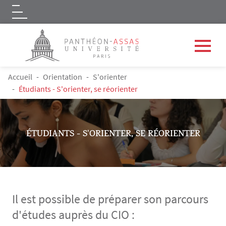
Logo
Aller au contenu principal
FIL D'ARIANE
Accueil
Orientation
S'orienter
Étudiants - S'orienter, se réorienter
ÉTUDIANTS - S'ORIENTER, SE RÉORIENTER
Il est possible de préparer son parcours
d'études auprès du CIO :