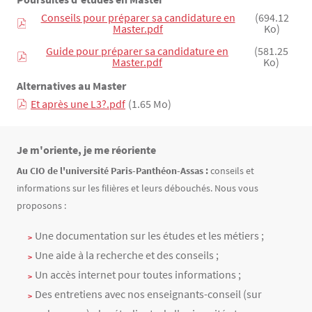
Conseils pour préparer sa candidature en
(694.12
Master.pdf
Ko)
Guide pour préparer sa candidature en
(581.25
Master.pdf
Ko)
Alternatives au Master
Et après une L3?.pdf
(1.65 Mo)
Je m'oriente, je me réoriente
Texte
Au CIO de l'université Paris-Panthéon-Assas :
conseils et
informations sur les filières et leurs débouchés. Nous vous
proposons :
Une documentation sur les études et les métiers ;
Une aide à la recherche et des conseils ;
Un accès internet pour toutes informations ;
Des entretiens avec nos enseignants-conseil (sur