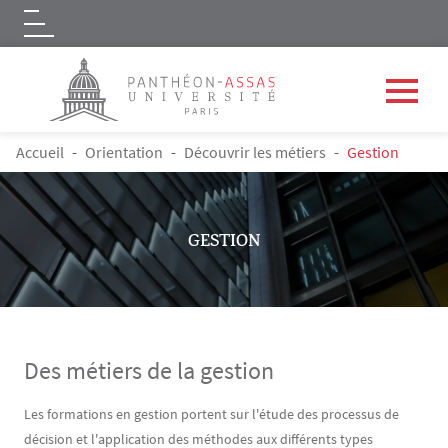
Logo
Aller au contenu principal
FIL D'ARIANE
Accueil
Orientation
Découvrir les métiers
Gestion
GESTION
Des métiers de la gestion
Contenu
Texte
Les formations en gestion portent sur l'étude des processus de
décision et l'application des méthodes aux différents types