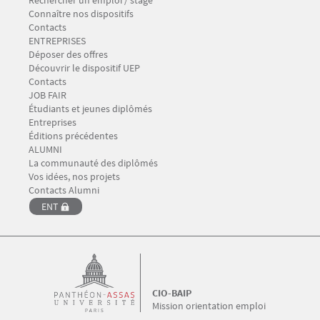
Rechercher un emploi / stage
Connaître nos dispositifs
Contacts
Menu Footer CIO-BAIP 3
ENTREPRISES
Déposer des offres
Découvrir le dispositif UEP
Contacts
Menu Footer CIO-BAIP 4
JOB FAIR
Étudiants et jeunes diplômés
Entreprises
Éditions précédentes
Menu Footer CIO-BAIP 5
ALUMNI
La communauté des diplômés
Vos idées, nos projets
Contacts Alumni
ENT
CIO-BAIP
Mission orientation emploi