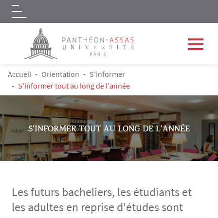
Logo
Aller au contenu principal
FIL D'ARIANE
Accueil
Orientation
S'informer
S'informer tout au long de l'année
S'INFORMER TOUT AU LONG DE L'ANNÉE
Les futurs bacheliers, les étudiants et
les adultes en reprise d'études sont