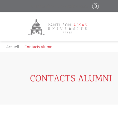
Menu liste site Custom EN
RECHERCHER
UNIVERSITÉ PARIS-PANTHÉON-ASSAS
Logo
Aller au contenu principal
FIL D'ARIANE
Accueil
Contacts Alumni
CONTACTS ALUMNI