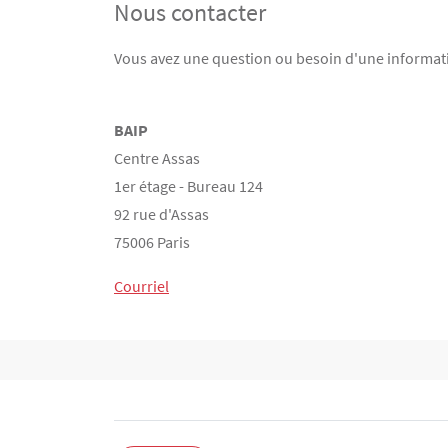
Nous contacter
Contenu
Texte
Vous avez une question ou besoin d'une informati
BAIP
Centre Assas
1er étage - Bureau 124
92 rue d'Assas
75006 Paris
Courriel
Bloc(s) libre(s)