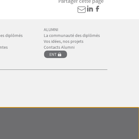
Partager cette page
ALUMNI
IO-BAIP 4
Menu Footer CIO-BAIP 5
nes diplômés
La communauté des diplômés
Vos idées, nos projets
ntes
Contacts Alumni
ENT
Menu RS CIO-BAIP