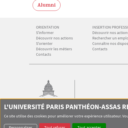
Alumni
ORIENTATION
INSERTION PROFESS
Menu Footer CIO-BAIP 1
Menu Footer CIO-B
S'informer
Découvrir nos action
Découvrir nos actions
Rechercher un emploi
S'orienter
Connaître nos disposi
Découvrir les métiers
Contacts
Contacts
CIO-BAIP
L'UNIVERSITÉ PARIS PANTHÉON-ASSAS 
Mission orientation emploi
Ce site utilise des cookies pour améliorer votre expérience utilisateur. 
Personnaliser
Tout refuser
Tout accepter