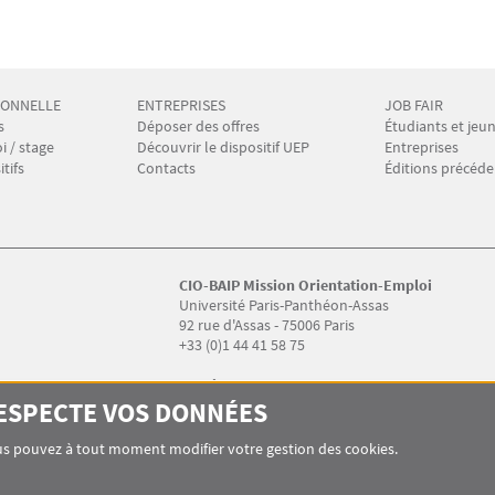
IONNELLE
ENTREPRISES
JOB FAIR
AIP 2
Menu Footer CIO-BAIP 3
Menu Footer C
s
Déposer des offres
Étudiants et jeu
 / stage
Découvrir le dispositif UEP
Entreprises
tifs
Contacts
Éditions précéde
CIO-BAIP Mission Orientation-Emploi
Université Paris-Panthéon-Assas
92 rue d'Assas - 75006 Paris
+33 (0)1 44 41 58 75
Horaires :
Lundi, mardi, jeudi : 9h30 - 12h30 / 14h - 17h
RESPECTE VOS DONNÉES
Vendredi : 9h30 - 12h30
Fermeture au public le mercredi
Vous pouvez à tout moment modifier votre gestion des cookies.