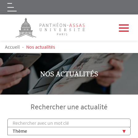
Logo
Aller au contenu principal
FIL D'ARIANE
Accueil
Nos actualités
NOS ACTUALITÉS
Rechercher une actualité
Titre
Thème