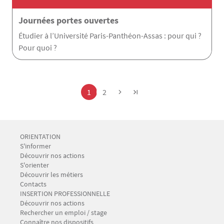
Journées portes ouvertes
Étudier à l’Université Paris-Panthéon-Assas : pour qui ?
Pour quoi ?
Pagination
Page
Page
1
2
Menu Footer CIO-BAIP 1
ORIENTATION
S'informer
Découvrir nos actions
S'orienter
Découvrir les métiers
Contacts
Menu Footer CIO-BAIP 2
INSERTION PROFESSIONNELLE
Découvrir nos actions
Rechercher un emploi / stage
Connaître nos dispositifs