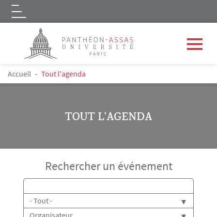
Logo
Aller au contenu principal
FIL D'ARIANE
Accueil
Tout l'agenda
TOUT L'AGENDA
Rechercher un événement
Titre