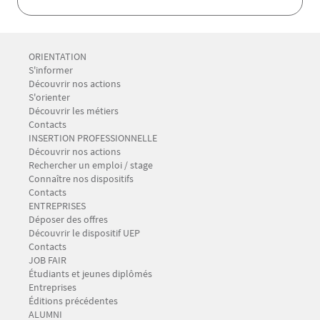
Menu Footer CIO-BAIP 1
ORIENTATION
S'informer
Découvrir nos actions
S'orienter
Découvrir les métiers
Contacts
Menu Footer CIO-BAIP 2
INSERTION PROFESSIONNELLE
Découvrir nos actions
Rechercher un emploi / stage
Connaître nos dispositifs
Contacts
Menu Footer CIO-BAIP 3
ENTREPRISES
Déposer des offres
Découvrir le dispositif UEP
Contacts
Menu Footer CIO-BAIP 4
JOB FAIR
Étudiants et jeunes diplômés
Entreprises
Éditions précédentes
Menu Footer CIO-BAIP 5
ALUMNI