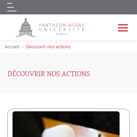
Logo
Aller au contenu principal
FIL D'ARIANE
Accueil
Découvrir nos actions
DÉCOUVRIR NOS ACTIONS
Contenu