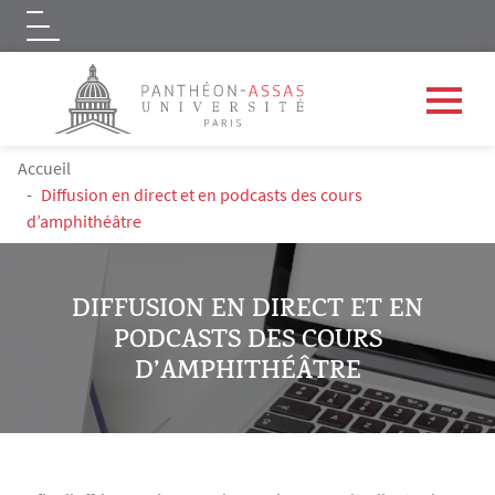
Logo
Aller au contenu principal
FIL D'ARIANE
Accueil
Diffusion en direct et en podcasts des cours
d’amphithéâtre
DIFFUSION EN DIRECT ET EN
PODCASTS DES COURS
D’AMPHITHÉÂTRE