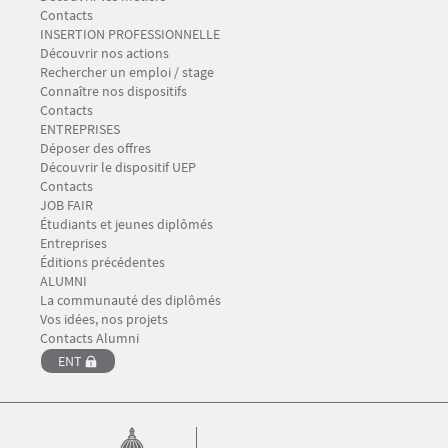
Contacts
Menu Footer CIO-BAIP 2
INSERTION PROFESSIONNELLE
Découvrir nos actions
Rechercher un emploi / stage
Connaître nos dispositifs
Contacts
Menu Footer CIO-BAIP 3
ENTREPRISES
Déposer des offres
Découvrir le dispositif UEP
Contacts
Menu Footer CIO-BAIP 4
JOB FAIR
Étudiants et jeunes diplômés
Entreprises
Éditions précédentes
Menu Footer CIO-BAIP 5
ALUMNI
La communauté des diplômés
Vos idées, nos projets
Contacts Alumni
ENT