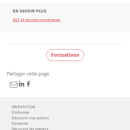
TITRE
EN SAVOIR PLUS
Bloc(s) libre(s)
ENT et services numériques
Texte
Formations
Partager cette page
Menu Footer CIO-BAIP 1
ORIENTATION
S'informer
Découvrir nos actions
S'orienter
Découvrir les métiers