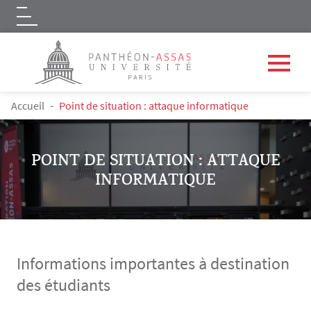
Logo
Aller au contenu principal
FIL D'ARIANE
Accueil
Point de situation : attaque informatique
POINT DE SITUATION : ATTAQUE
INFORMATIQUE
Informations importantes à destination
des étudiants